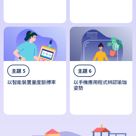
主題 6
主題 5
以手機應用程式辨認瑜珈
以智能裝置量度脈搏率
姿勢