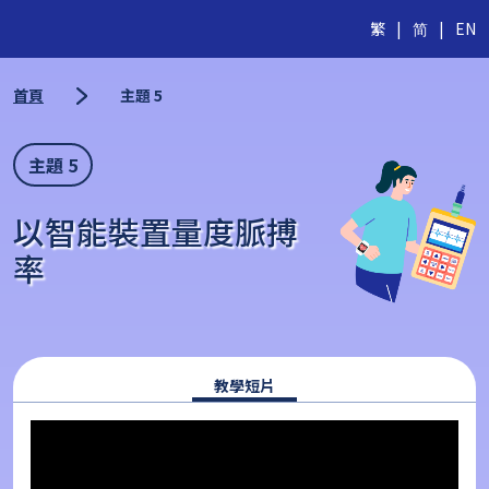
繁
|
简
|
EN
首頁
主題 5
主題 5
以智能裝置量度脈搏
率
教學短片